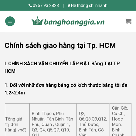
Skip
0967 93 2828
Hệ thống chi nhánh
|
to
content
Chính sách giao hàng tại Tp. HCM
I. CHÍNH SÁCH VẬN CHUYỂN LẮP ĐẶT Bảng TẠI TP
HCM
1. Đối với nhữ đơn hàng bảng có kích thước bảng tối đa
1,2×2.4m
Cần Giờ,
Bình Thạch, Phú
Q2,
Củ Chi,
Tổng giá
Nhuận, Tân Bình, Tân
Q6,Q8,Q9,Q12,
Hooc
trị đơn
Phú, Quận , Quận 1,
Thủ Đước,
Môn,
hàng( vnđ)
Q3, Q4, Q5,Q7, Q10,
Bình Tân, Gò
Bình
Q11
Vấp
Chánh,