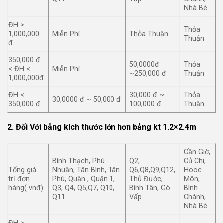
Nhà Bè
ĐH >
Thỏa
1,000,000
Miễn Phí
Thỏa Thuận
Thuận
đ
350,000 đ
50,0000đ
Thỏa
< ĐH <
Miễn Phí
~250,000 đ
Thuận
1,000,000đ
ĐH <
30,000 đ ~
Thỏa
30,0000 đ ~ 50,000 đ
350,000 đ
100,000 đ
Thuận
2. Đối Với bảng kích thước lớn hơn bảng kt 1.2×2.4m
Cần Giờ,
Bình Thạch, Phú
Q2,
Củ Chi,
Tổng giá
Nhuận, Tân Bình, Tân
Q6,Q8,Q9,Q12,
Hooc
trị đơn
Phú, Quận , Quận 1,
Thủ Đước,
Môn,
hàng( vnđ)
Q3, Q4, Q5,Q7, Q10,
Bình Tân, Gò
Bình
Q11
Vấp
Chánh,
Nhà Bè
ĐH >