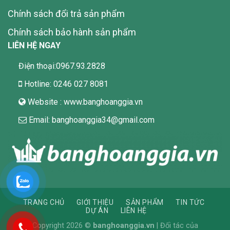
Chính sách đổi trả sản phẩm
Chính sách bảo hành sản phẩm
LIÊN HỆ NGAY
Điện thoại:0967.93.2828
Hotline: 0246 027 8081
Website : www.banghoanggia.vn
Email: banghoanggia34@gmail.com
TRANG CHỦ
GIỚI THIỆU
SẢN PHẨM
TIN TỨC
DỰ ÁN
LIÊN HỆ
Copyright 2026 ©
banghoanggia.vn
| Đối tác của