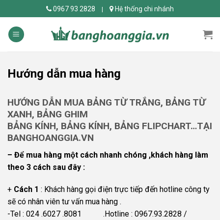
Skip
0967 93 2828
Hệ thống chi nhánh
|
to
content
Hướng dẫn mua hàng
HƯỚNG DẪN MUA BẢNG TỪ TRẮNG, BẢNG TỪ
XANH, BẢNG GHIM
BẢNG KÍNH, BẢNG KÍNH, BẢNG FLIPCHART…TẠI
BANGHOANGGIA.VN
– Để mua hàng một cách nhanh chóng ,khách hàng làm
theo 3 cách sau đây :
+
Cách 1
: Khách hàng gọi điện trực tiếp đến hotline công ty
sẽ có nhân viên tư vấn mua hàng .
-Tel : 024 .6027 .8081 .Hotline : 0967.93.2828 /