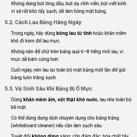
Không dùng bút lông dầu, bút dạ vĩnh viễn, bút viết kính…
vì sẽ rất khó tẩy sạch, dễ làm hỏng mặt bảng.
5.2. Cách Lau Bảng Hàng Ngày
Trong ngày, hãy dùng
bông lau từ tính
hoặc khăn mềm
khô đi kèm để lau mực.
Không nên để chữ trên bảng quá 6–8 tiếng mới lau, vì
mực dễ bám cứng hơn.
Cuối ngày, nên lau lại toàn bộ mặt bảng một lần để giữ
bảng luôn trắng sạch.
5.3. Vệ Sinh Sâu Khi Bảng Bị Ố Mực
Dùng
khăn mềm ẩm, vắt thật khô nước
, lau nhẹ toàn bộ
bề mặt.
Có thể dùng dung dịch chuyên dụng cho bảng trắng
(whiteboard cleaner) nếu cần làm sạch sâu.
Tuyệt đối
không dùng
xăng, cồn đậm đặc, hóa chất tẩy