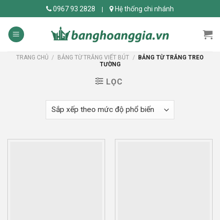
Skip
0967 93 2828
Hệ thống chi nhánh
|
to
content
TRANG CHỦ
/
BẢNG TỪ TRẮNG VIẾT BÚT
/
BẢNG TỪ TRẮNG TREO
TƯỜNG
LỌC