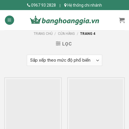
Skip
0967 93 2828
Hệ thống chi nhánh
|
to
content
TRANG CHỦ
/
CỬA HÀNG
/
TRANG 4
LỌC