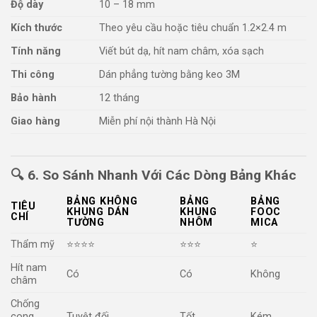
Độ dày
10 – 18 mm
Kích thước
Theo yêu cầu hoặc tiêu chuẩn 1.2×2.4 m
Tính năng
Viết bút dạ, hít nam châm, xóa sạch
Thi công
Dán phẳng tường bằng keo 3M
Bảo hành
12 tháng
Giao hàng
Miễn phí nội thành Hà Nội
🔍
6. So Sánh Nhanh Với Các Dòng Bảng Khác
BẢNG KHÔNG
BẢNG
BẢNG
TIÊU
KHUNG DÁN
KHUNG
FOOC
CHÍ
TƯỜNG
NHÔM
MICA
Thẩm mỹ
⭐⭐⭐⭐
⭐⭐⭐
⭐
Hít nam
Có
Có
Không
châm
Chống
cong
Tuyệt đối
Tốt
Kém