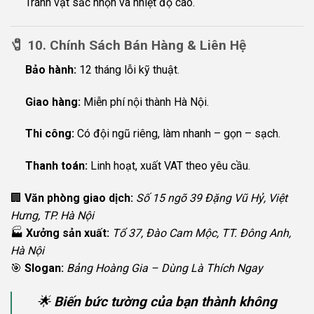
Tránh vật sắc nhọn và nhiệt độ cao.
🧷
10. Chính Sách Bán Hàng & Liên Hệ
Bảo hành:
12 tháng lỗi kỹ thuật.
Giao hàng:
Miễn phí nội thành Hà Nội.
Thi công:
Có đội ngũ riêng, làm nhanh – gọn – sạch.
Thanh toán:
Linh hoạt, xuất VAT theo yêu cầu.
🏢
Văn phòng giao dịch:
Số 15 ngõ 39 Đặng Vũ Hỷ, Việt
Hưng, TP. Hà Nội
🏭
Xưởng sản xuất:
Tổ 37, Đào Cam Mộc, TT. Đông Anh,
Hà Nội
🎯
Slogan:
Bảng Hoàng Gia – Dùng Là Thích Ngay
🌟
Biến bức tường của bạn thành không