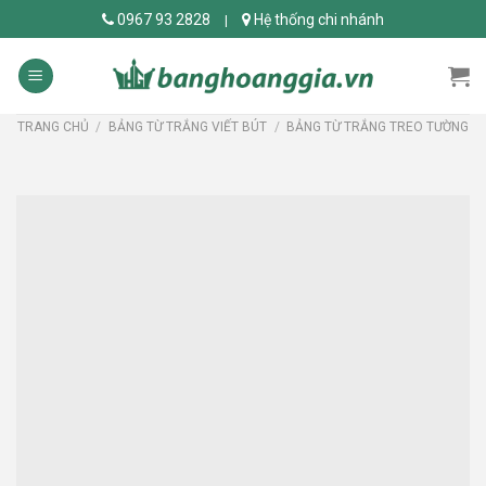
Skip
0967 93 2828
Hệ thống chi nhánh
|
to
content
TRANG CHỦ
/
BẢNG TỪ TRẮNG VIẾT BÚT
/
BẢNG TỪ TRẮNG TREO TƯỜNG